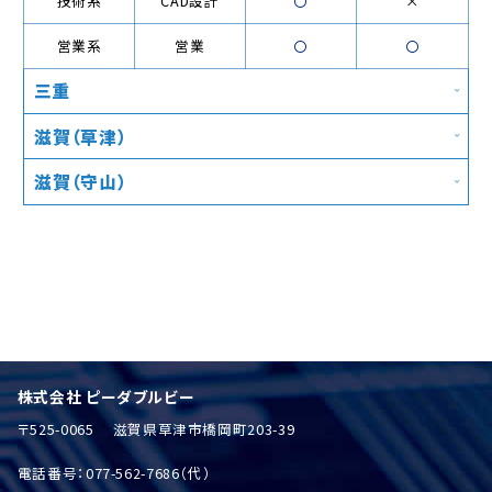
技術系
CAD設計
〇
×
営業系
営業
〇
〇
三重
滋賀（草津）
滋賀（守山）
株式会社 ピーダブルビー
〒525-0065 滋賀県草津市橋岡町203-39
電話番号：077-562-7686（代）