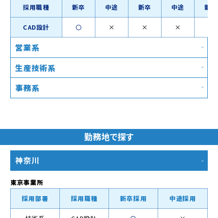
採用職種
新卒
中途
新卒
中途
新卒
CAD設計
〇
×
×
×
〇
営業系
生産技術系
事務系
勤務地で探す
神奈川
東京事業所
採用部署
採用職種
新卒採用
中途採用