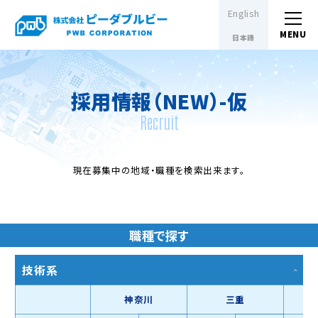
English
日本語
採用情報（NEW）-仮
Recruit
現在募集中の地域・職種を検索出来ます。
職種で探す
技術系
神奈川
三重
滋賀