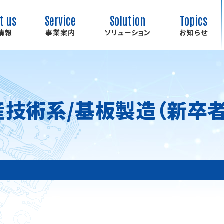
t us
Service
Solution
Topics
情報
事業案内
ソリューション
お知らせ
設計
基板
実装
産技術系/基板製造（新卒者
システム開発