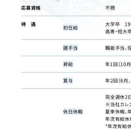
応募資格
不問
待 遇
大学卒 190
初任給
高専・短大卒
諸手当
職能手当、
昇給
年1回（10月
賞与
年2回（6月、
完全週休2
※当社カレン
休日休暇
夏季休暇、
年次有給休
*年次有給